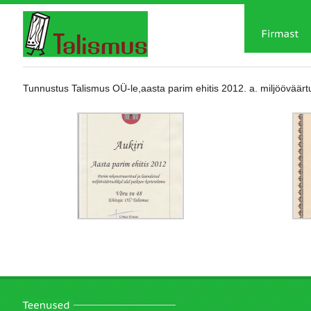
Tunnustus Talismus OÜ-le,aasta parim ehitis 2012. a. miljööväärt