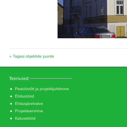
« Tagasi objektide juurde
Peatöövõtt ja projektijuhtimine
Ehitustööd
Ehitusjärelvalve
Projekteerimine
Katusetööd