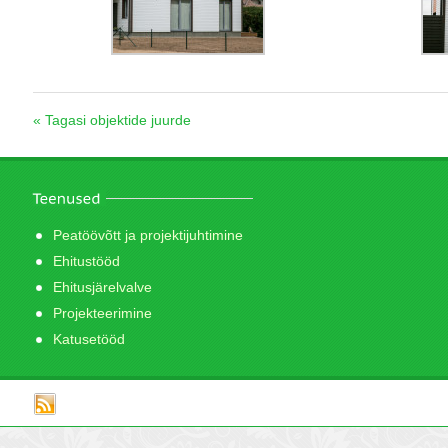
« Tagasi objektide juurde
Peatöövõtt ja projektijuhtimine
Ehitustööd
Ehitusjärelvalve
Projekteerimine
Katusetööd